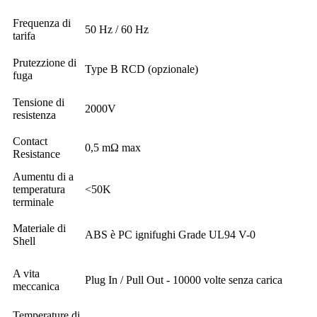
Frequenza di
50 Hz / 60 Hz
tarifa
Prutezzione di
Type B RCD (opzionale)
fuga
Tensione di
2000V
resistenza
Contact
0,5 mΩ max
Resistance
Aumentu di a
temperatura
<50K
terminale
Materiale di
ABS è PC ignifughi Grade UL94 V-0
Shell
A vita
Plug In / Pull Out - 10000 volte senza carica
meccanica
Temperature di