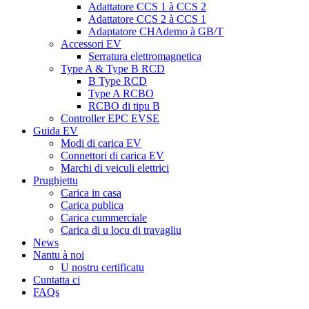
Adattatore CCS 1 à CCS 2
Adattatore CCS 2 à CCS 1
Adaptatore CHAdemo à GB/T
Accessori EV
Serratura elettromagnetica
Type A & Type B RCD
B Type RCD
Type A RCBO
RCBO di tipu B
Controller EPC EVSE
Guida EV
Modi di carica EV
Connettori di carica EV
Marchi di veiculi elettrici
Prughjettu
Carica in casa
Carica publica
Carica cummerciale
Carica di u locu di travagliu
News
Nantu à noi
U nostru certificatu
Cuntatta ci
FAQs