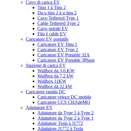
Cavo di carica EV
Tipu 1 à Tipu 2
Da u tipu 2 à u tipu 2
Cavo Tethered Type 1
Cable Tethered Type 2
Cavo spirale EV
Filu è cable EV
Caricatore EV portatile
Caricatore EV Tipu 1
Caricatore EV Type 2
Caricatore EV Portable 32A
Caricatore EV Portable 3Phase
Stazione di carica EV
Wallbox da 3,6 KW
Wallbox da 7,2 kW
Wallbox 11KW
Wallbox da 22 kW
Caricatore rapidu DC
Caricatore veloce DC mobile
Caricatore CCS CHAdeMO
Adattatore EV
Adattatore da Type 1 à Type 2
Adattatore da Type 2 à Type 1
Adattatore Tesla à J1772
Adattatore J1772 à Tesla