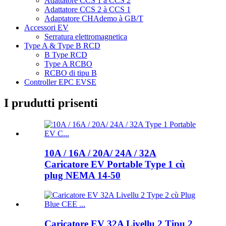
Adattatore CCS 1 à CCS 2
Adattatore CCS 2 à CCS 1
Adaptatore CHAdemo à GB/T
Accessori EV
Serratura elettromagnetica
Type A & Type B RCD
B Type RCD
Type A RCBO
RCBO di tipu B
Controller EPC EVSE
I prudutti prisenti
10A / 16A / 20A/ 24A / 32A
Caricatore EV Portable Type 1 cù
plug NEMA 14-50
Caricatore EV 32A Livellu 2 Tipu 2