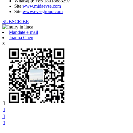
Whatsapp: +86 18018683297
Site:
www.midaevse.com
Site:
www.evsegroup.com
SUBSCRIBE
Mandate e-mail
Joanna Chen
x



