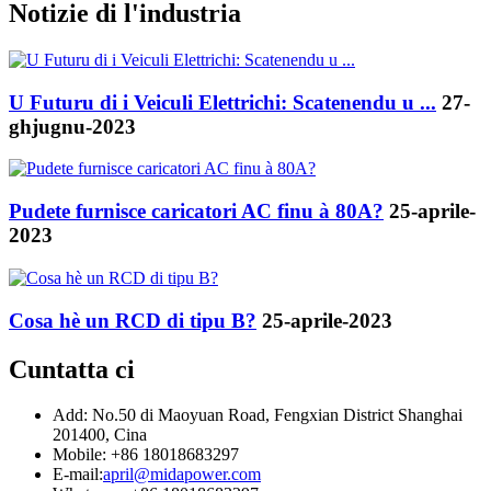
Notizie di l'industria
U Futuru di i Veiculi Elettrichi: Scatenendu u ...
27-
ghjugnu-2023
Pudete furnisce caricatori AC finu à 80A?
25-aprile-
2023
Cosa hè un RCD di tipu B?
25-aprile-2023
Cuntatta ci
Add: No.50 di Maoyuan Road, Fengxian District Shanghai
201400, Cina
Mobile: +86 18018683297
E-mail:
april@midapower.com