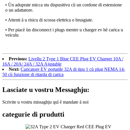
• Ùn aduprate micca stu dispusitivu cù un cordone di estensione
o un adattatore.
• Attenti à u risicu di scossa elettrica o brusgiate.
• Per piacè ùn disconnect i plugs mentre u charger ev hè carica u
veiculu
Previous:
Livellu 2 Type 1 Blue CEE Plug EV Charger 10A /
16A / 20A/ 24A / 32A Ajustable
Next:
Caricatore EV portatile 32A di tipu 1 cù plug NEMA 14-
50 cù funzione di ritarda di carica
Lasciate u vostru Messaghju:
Scrivite u vostru missaghju quì è mandate à noi
categurie di prudutti