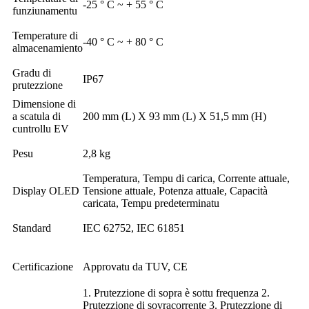
-25 ° C ~ + 55 ° C
funziunamentu
Temperature di
-40 ° C ~ + 80 ° C
almacenamiento
Gradu di
IP67
prutezzione
Dimensione di
a scatula di
200 mm (L) X 93 mm (L) X 51,5 mm (H)
cuntrollu EV
Pesu
2,8 kg
Temperatura, Tempu di carica, Corrente attuale,
Display OLED
Tensione attuale, Potenza attuale, Capacità
caricata, Tempu predeterminatu
Standard
IEC 62752, IEC 61851
Certificazione
Approvatu da TUV, CE
1. Prutezzione di sopra è sottu frequenza 2.
Prutezzione di sovracorrente 3. Prutezzione di