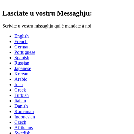
Lasciate u vostru Messaghju:
Scrivite u vostru missaghju quì è mandate à noi
English
French
German
Portuguese
Spanish
Russian
Japanese
Korean
Arabic
Irish
Greek
Turkish
Italian
Danish
Romanian
Indonesian
Czech
Afrikaans
Swedish