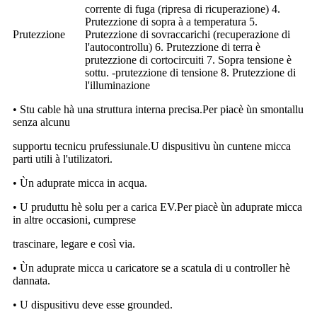
corrente di fuga (ripresa di ricuperazione) 4.
Prutezzione di sopra à a temperatura 5.
Prutezzione
Prutezzione di sovraccarichi (recuperazione di
l'autocontrollu) 6. Prutezzione di terra è
prutezzione di cortocircuiti 7. Sopra tensione è
sottu. -prutezzione di tensione 8. Prutezzione di
l'illuminazione
• Stu cable hà una struttura interna precisa.Per piacè ùn smontallu
senza alcunu
supportu tecnicu prufessiunale.U dispusitivu ùn cuntene micca
parti utili à l'utilizatori.
• Ùn aduprate micca in acqua.
• U pruduttu hè solu per a carica EV.Per piacè ùn aduprate micca
in altre occasioni, cumprese
trascinare, legare e così via.
• Ùn aduprate micca u caricatore se a scatula di u controller hè
dannata.
• U dispusitivu deve esse grounded.