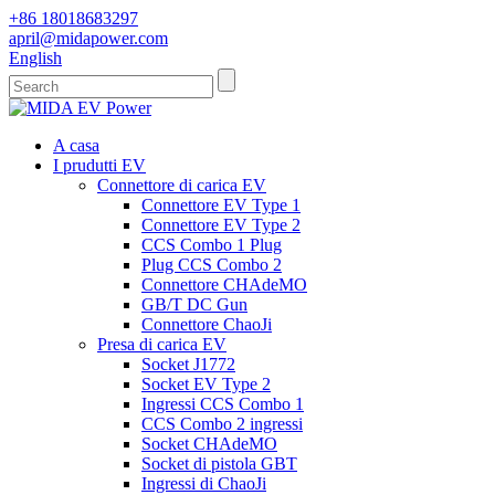
+86 18018683297
april@midapower.com
English
A casa
I prudutti EV
Connettore di carica EV
Connettore EV Type 1
Connettore EV Type 2
CCS Combo 1 Plug
Plug CCS Combo 2
Connettore CHAdeMO
GB/T DC Gun
Connettore ChaoJi
Presa di carica EV
Socket J1772
Socket EV Type 2
Ingressi CCS Combo 1
CCS Combo 2 ingressi
Socket CHAdeMO
Socket di pistola GBT
Ingressi di ChaoJi