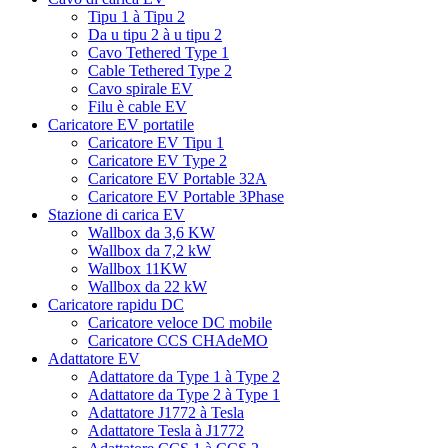
Tipu 1 à Tipu 2
Da u tipu 2 à u tipu 2
Cavo Tethered Type 1
Cable Tethered Type 2
Cavo spirale EV
Filu è cable EV
Caricatore EV portatile
Caricatore EV Tipu 1
Caricatore EV Type 2
Caricatore EV Portable 32A
Caricatore EV Portable 3Phase
Stazione di carica EV
Wallbox da 3,6 KW
Wallbox da 7,2 kW
Wallbox 11KW
Wallbox da 22 kW
Caricatore rapidu DC
Caricatore veloce DC mobile
Caricatore CCS CHAdeMO
Adattatore EV
Adattatore da Type 1 à Type 2
Adattatore da Type 2 à Type 1
Adattatore J1772 à Tesla
Adattatore Tesla à J1772