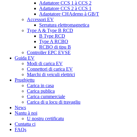
Adattatore CCS 1 à CCS 2
Adattatore CCS 2 à CCS 1
Adaptatore CHAdemo à GB/T
Accessori EV
Serratura elettromagnetica
Type A & Type B RCD
B Type RCD
Type A RCBO
RCBO di tipu B
Controller EPC EVSE
Guida EV
Modi di carica EV
Connettori di carica EV
Marchi di veiculi elettrici
Prughjettu
Carica in casa
Carica publica
Carica cummerciale
Carica di u locu di travagliu
News
Nantu à noi
U nostru certificatu
Cuntatta ci
FAQs