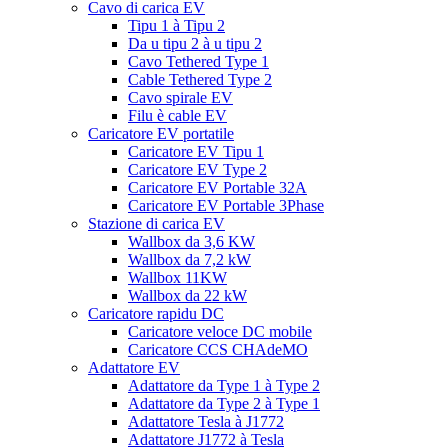
Cavo di carica EV
Tipu 1 à Tipu 2
Da u tipu 2 à u tipu 2
Cavo Tethered Type 1
Cable Tethered Type 2
Cavo spirale EV
Filu è cable EV
Caricatore EV portatile
Caricatore EV Tipu 1
Caricatore EV Type 2
Caricatore EV Portable 32A
Caricatore EV Portable 3Phase
Stazione di carica EV
Wallbox da 3,6 KW
Wallbox da 7,2 kW
Wallbox 11KW
Wallbox da 22 kW
Caricatore rapidu DC
Caricatore veloce DC mobile
Caricatore CCS CHAdeMO
Adattatore EV
Adattatore da Type 1 à Type 2
Adattatore da Type 2 à Type 1
Adattatore Tesla à J1772
Adattatore J1772 à Tesla