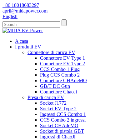
+86 18018683297
april@midapower.com
English
A casa
I prudutti EV
Connettore di carica EV
Connettore EV Type 1
Connettore EV Type 2
CCS Combo 1 Plug
Plug CCS Combo 2
Connettore CHAdeMO
GB/T DC Gun
Connettore ChaoJi
Presa di carica EV
Socket J1772
Socket EV Type 2
Ingressi CCS Combo 1
CCS Combo 2 ingressi
Socket CHAdeMO
Socket di pistola GBT
Ingressi di ChaoJi