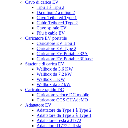
Cavo di carica EV
Tipu 1 à Tipu 2
Da u tipu 2 à u tipu 2
Cavo Tethered Type 1
Cable Tethered Type 2
Cavo spirale EV
Filu è cable EV
Caricatore EV portatile
Caricatore EV Tipu 1
Caricatore EV Type 2
Caricatore EV Portable 32A
Caricatore EV Portable 3Phase
Stazione di carica EV
Wallbox da 3,6 KW
Wallbox da 7,2 kW
Wallbox 11KW
Wallbox da 22 kW
Caricatore rapidu DC
Caricatore veloce DC mobile
Caricatore CCS CHAdeMO
Adattatore EV
Adattatore da Type 1 à Type 2
Adattatore da Type 2 à Type 1
Adattatore Tesla à J1772
Adattatore J1772 à Tesla