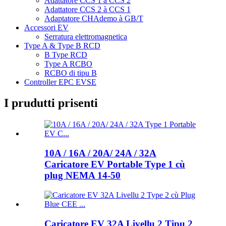
Adattatore CCS 1 à CCS 2
Adattatore CCS 2 à CCS 1
Adaptatore CHAdemo à GB/T
Accessori EV
Serratura elettromagnetica
Type A & Type B RCD
B Type RCD
Type A RCBO
RCBO di tipu B
Controller EPC EVSE
I prudutti prisenti
10A / 16A / 20A/ 24A / 32A
Caricatore EV Portable Type 1 cù
plug NEMA 14-50
Caricatore EV 32A Livellu 2 Tipu 2