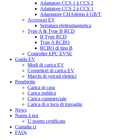
Adattatore CCS 1 à CCS 2
Adattatore CCS 2 à CCS 1
Adaptatore CHAdemo à GB/T
Accessori EV
Serratura elettromagnetica
Type A & Type B RCD
B Type RCD
Type A RCBO
RCBO di tipu B
Controller EPC EVSE
Guida EV
Modi di carica EV
Connettori di carica EV
Marchi di veiculi elettrici
Prughjettu
Carica in casa
Carica publica
Carica cummerciale
Carica di u locu di travagliu
News
Nantu à noi
U nostru certificatu
Cuntatta ci
FAQs