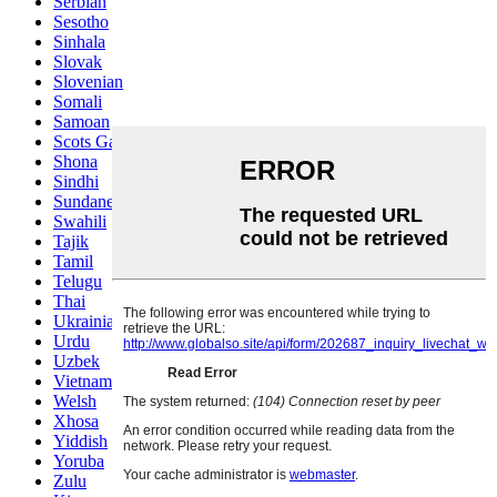
Serbian
Sesotho
Sinhala
Slovak
Slovenian
Somali
Samoan
Scots Gaelic
Shona
Sindhi
Sundanese
Swahili
Tajik
Tamil
Telugu
Thai
Ukrainian
Urdu
Uzbek
Vietnamese
Welsh
Xhosa
Yiddish
Yoruba
Zulu