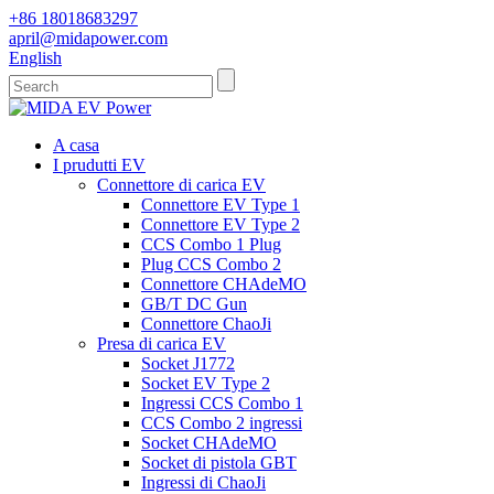
+86 18018683297
april@midapower.com
English
A casa
I prudutti EV
Connettore di carica EV
Connettore EV Type 1
Connettore EV Type 2
CCS Combo 1 Plug
Plug CCS Combo 2
Connettore CHAdeMO
GB/T DC Gun
Connettore ChaoJi
Presa di carica EV
Socket J1772
Socket EV Type 2
Ingressi CCS Combo 1
CCS Combo 2 ingressi
Socket CHAdeMO
Socket di pistola GBT
Ingressi di ChaoJi