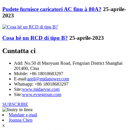
Pudete furnisce caricatori AC finu à 80A?
25-aprile-
2023
Cosa hè un RCD di tipu B?
25-aprile-2023
Cuntatta ci
Add: No.50 di Maoyuan Road, Fengxian District Shanghai
201400, Cina
Mobile: +86 18018683297
E-mail:
april@midapower.com
Whatsapp: +86 18018683297
Site:
www.midaevse.com
Site:
www.evsegroup.com
SUBSCRIBE
Mandate e-mail
Joanna Chen
x