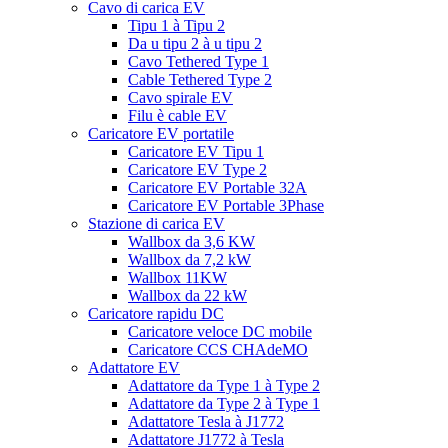
Cavo di carica EV
Tipu 1 à Tipu 2
Da u tipu 2 à u tipu 2
Cavo Tethered Type 1
Cable Tethered Type 2
Cavo spirale EV
Filu è cable EV
Caricatore EV portatile
Caricatore EV Tipu 1
Caricatore EV Type 2
Caricatore EV Portable 32A
Caricatore EV Portable 3Phase
Stazione di carica EV
Wallbox da 3,6 KW
Wallbox da 7,2 kW
Wallbox 11KW
Wallbox da 22 kW
Caricatore rapidu DC
Caricatore veloce DC mobile
Caricatore CCS CHAdeMO
Adattatore EV
Adattatore da Type 1 à Type 2
Adattatore da Type 2 à Type 1
Adattatore Tesla à J1772
Adattatore J1772 à Tesla