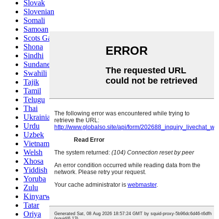
Slovak
Slovenian
Somali
Samoan
Scots Gaelic
Shona
Sindhi
Sundanese
Swahili
Tajik
Tamil
Telugu
Thai
Ukrainian
Urdu
Uzbek
Vietnamese
Welsh
Xhosa
Yiddish
Yoruba
Zulu
Kinyarwanda
Tatar
Oriya