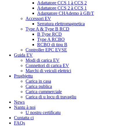
Adattatore CCS 1 à CCS 2
Adattatore CCS 2 à CCS 1
Adaptatore CHAdemo à GB/T
Accessori EV
Serratura elettromagnetica
Type A & Type B RCD
B Type RCD
Type A RCBO
RCBO di tipu B
Controller EPC EVSE
Guida EV
Modi di carica EV
Connettori di carica EV
Marchi di veiculi elettrici
Prughjettu
Carica in casa
Carica publica
Carica cummerciale
Carica di u locu di travagliu
News
Nantu à noi
U nostru certificatu
Cuntatta ci
FAQs