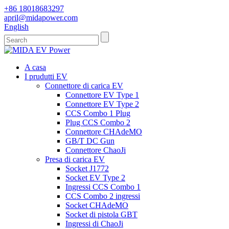
+86 18018683297
april@midapower.com
English
A casa
I prudutti EV
Connettore di carica EV
Connettore EV Type 1
Connettore EV Type 2
CCS Combo 1 Plug
Plug CCS Combo 2
Connettore CHAdeMO
GB/T DC Gun
Connettore ChaoJi
Presa di carica EV
Socket J1772
Socket EV Type 2
Ingressi CCS Combo 1
CCS Combo 2 ingressi
Socket CHAdeMO
Socket di pistola GBT
Ingressi di ChaoJi