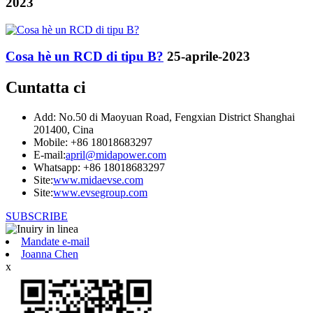
2023
Cosa hè un RCD di tipu B?
25-aprile-2023
Cuntatta ci
Add: No.50 di Maoyuan Road, Fengxian District Shanghai
201400, Cina
Mobile: +86 18018683297
E-mail:
april@midapower.com
Whatsapp: +86 18018683297
Site:
www.midaevse.com
Site:
www.evsegroup.com
SUBSCRIBE
Mandate e-mail
Joanna Chen
x