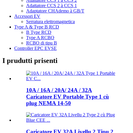
Adattatore CCS 1 à CCS 2
Adattatore CCS 2 à CCS 1
Adaptatore CHAdemo à GB/T
Accessori EV
Serratura elettromagnetica
Type A & Type B RCD
B Type RCD
Type A RCBO
RCBO di tipu B
Controller EPC EVSE
I prudutti prisenti
10A / 16A / 20A/ 24A / 32A
Caricatore EV Portable Type 1 cù
plug NEMA 14-50
Caricatore EV 32A Livellu 2 Tipu 2