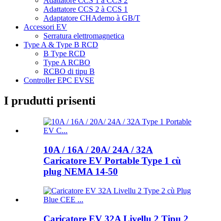
Adattatore CCS 1 à CCS 2
Adattatore CCS 2 à CCS 1
Adaptatore CHAdemo à GB/T
Accessori EV
Serratura elettromagnetica
Type A & Type B RCD
B Type RCD
Type A RCBO
RCBO di tipu B
Controller EPC EVSE
I prudutti prisenti
10A / 16A / 20A/ 24A / 32A
Caricatore EV Portable Type 1 cù
plug NEMA 14-50
Caricatore EV 32A Livellu 2 Tipu 2