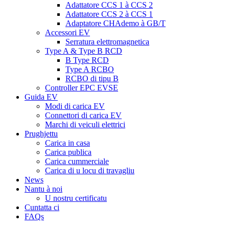
Adattatore CCS 1 à CCS 2
Adattatore CCS 2 à CCS 1
Adaptatore CHAdemo à GB/T
Accessori EV
Serratura elettromagnetica
Type A & Type B RCD
B Type RCD
Type A RCBO
RCBO di tipu B
Controller EPC EVSE
Guida EV
Modi di carica EV
Connettori di carica EV
Marchi di veiculi elettrici
Prughjettu
Carica in casa
Carica publica
Carica cummerciale
Carica di u locu di travagliu
News
Nantu à noi
U nostru certificatu
Cuntatta ci
FAQs