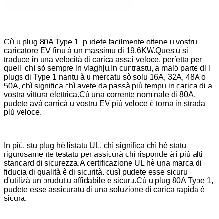
Cù u plug 80A Type 1, pudete facilmente ottene u vostru
caricatore EV finu à un massimu di 19.6KW.Questu si
traduce in una velocità di carica assai veloce, perfetta per
quelli chì sò sempre in viaghju.In cuntrastu, a maiò parte di i
plugs di Type 1 nantu à u mercatu sò solu 16A, 32A, 48A o
50A, chì significa chì avete da passà più tempu in carica di a
vostra vittura elettrica.Cù una corrente nominale di 80A,
pudete avà carricà u vostru EV più veloce è torna in strada
più veloce.
In più, stu plug hè listatu UL, chì significa chì hè statu
rigurosamente testatu per assicurà chì risponde à i più alti
standard di sicurezza.A certificazione UL hè una marca di
fiducia di qualità è di sicurità, cusì pudete esse sicuru
d'utilizà un pruduttu affidabile è sicuru.Cù u plug 80A Type 1,
pudete esse assicuratu di una soluzione di carica rapida è
sicura.