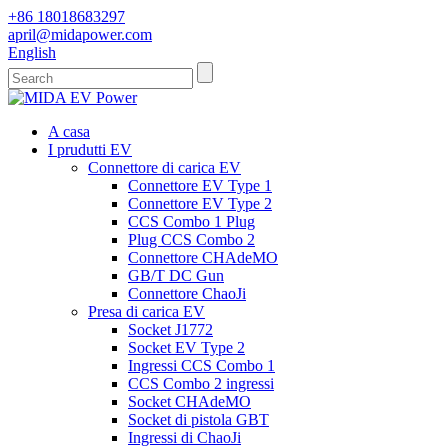
+86 18018683297
april@midapower.com
English
A casa
I prudutti EV
Connettore di carica EV
Connettore EV Type 1
Connettore EV Type 2
CCS Combo 1 Plug
Plug CCS Combo 2
Connettore CHAdeMO
GB/T DC Gun
Connettore ChaoJi
Presa di carica EV
Socket J1772
Socket EV Type 2
Ingressi CCS Combo 1
CCS Combo 2 ingressi
Socket CHAdeMO
Socket di pistola GBT
Ingressi di ChaoJi