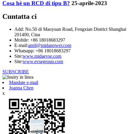
Cosa hè un RCD di tipu B?
25-aprile-2023
Cuntatta ci
Add: No.50 di Maoyuan Road, Fengxian District Shanghai
201400, Cina
Mobile: +86 18018683297
E-mail:
april@midapower.com
Whatsapp: +86 18018683297
Site:
www.midaevse.com
Site:
www.evsegroup.com
SUBSCRIBE
Mandate e-mail
Joanna Chen
x