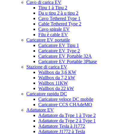
Cavo di carica EV
Tipu 1 à Tipu 2
Da u tipu 2 à u tipu 2
Cavo Tethered Type 1
Cable Tethered Type 2
Cavo spirale EV
Filu è cable EV
Caricatore EV portatile
Caricatore EV Tipu 1
Caricatore EV Type 2
Caricatore EV Portable 32A
Caricatore EV Portable 3Phase
Stazione di carica EV
Wallbox da 3,6 KW
Wallbox da 7,2 kW
Wallbox 11KW
Wallbox da 22 kW
Caricatore rapidu DC
Caricatore veloce DC mobile
Caricatore CCS CHAdeMO
Adattatore EV
Adattatore da Type 1 à Type 2
Adattatore da Type 2 à Type 1
Adattatore Tesla à J1772
Adattatore J1772 à Tesla